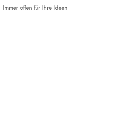
Immer offen für Ihre Ideen
Jeder Kunde hat jederzeit Einblick wo die
Entwicklung steht und kann so jederzeit
Anpassungen und Erweiterungen einfließen
lassen ohne den Projektabschluss in Gefahr
zu bringen.
"Agile Methoden wie Scrum ermöglichen es
dem Kunden jederzeit Anpassungen und
Änderungswünsche einzubinden."
Philipp, Software-Entwickler bei Naisone